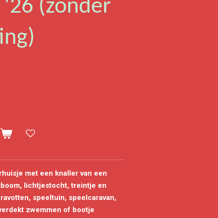
'26 (zonder
ing)
n
rhuisje
met een knaller van een
boom, lichtjestocht, treintje en
ravotten, speeltuin, speelcaravan,
 overdekt zwemmen of bootje