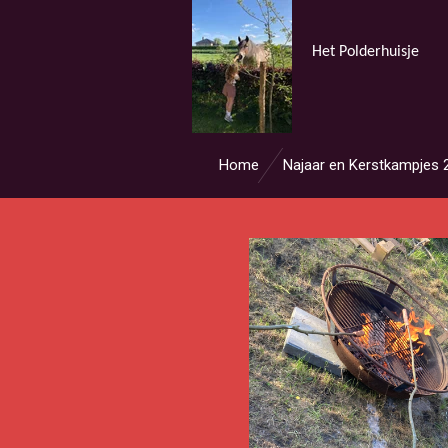
Ga
direct
Het Polderhuisje
naar
de
hoofdinhoud
Home
Najaar en Kerstkampjes 