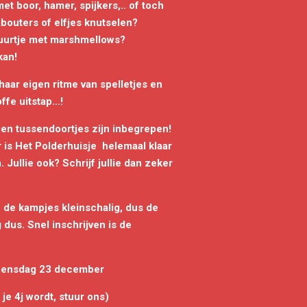
et boor, hamer, spijkers,.. of toch
Kabouters of elfjes knutselen?
urtje met marshmellows?
kan!
 haar eigen ritme van spelletjes en
fe uitstap...!
 en tussendoortjes zijn inbegrepen!
 is Het Polderhuisje helemaal klaar
Jullie ook? Schrijf jullie dan zeker
n de kampjes kleinschalig, dus de
 dus. Snel inschrijven is de
oensdag 23 december
 je 4j wordt, stuur ons)